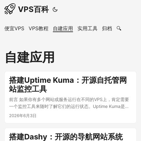
VPS百科
便宜VPS
VPS教程
自建应用
实用工具
归档
🔍
自建应用
搭建Uptime Kuma：开源自托管网
站监控工具
前言 如果你有多个网站或服务运行在不同的VPS上，肯定需要
一个监控工具来随时了解它们的运行状态。Uptime Kuma是目
前最流行的开源自托管监控工具，界面美观、功能强大，可以
2026年6月3日
监控HTTP/HTTPS、TCP端口、Ping、DNS等多种类型的服
务，还支持Telegram、邮件、Webhook等多种通知方式。本文
教你如何用Docker快速搭建Uptime Kuma。 一、Uptime
搭建Dashy：开源的导航网站系统
Kuma功能简介 支持HTTP/HTTPS、TCP、Ping、DNS、