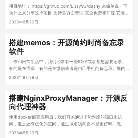
项目地址： https://github.com/Lissy93/dashy 来简单说一下
Docker容器等多种监控类型 精美的响应式状态页面，可自定义
为什么来分享这个项目 支持多页面管理 完全免费和开源 安装简
域名展示 支持90+种通知渠道（Telegram、邮件、Discord、
单，支持docker 页面支持中文 主题和布局支持修改，主题很丰
钉钉、企业微信、Bark等） 支持多语言（包含中文） 支持证书
2023年8月29日
富 支持云端备份和同步 支持搜索和自定义样式 那么接下来我们
到期监控 支持多用户管理 支持API接口 二次验证（2FA）安全
采用docker的方式进行安装，一条命令即可。 ssh连接到你的
登录 二、安装Uptime Kuma 前置条件 确保你的VPS已经安装
终端后输入命令 ： docker run -d -p 4000:80 lissy93/dashy
了Docker和Docker Compose，如果还没有安装可以参考国内
搭建memos：开源简约时尚备忘录
来拉取并且启动容器。 前台访问 http://ip:4000 就可以看到前
用户一键安装Docker并配置镜像源。 使用Docker Compose安
软件
台页面已经启动。 首先把语言改成中文。 点击右上角编辑页
装（推荐） 创建安装目录： mkdir -p /opt/uptime-kuma cd
面，然后新增section，你可以设置这个分区的图标（需要图片
/opt/uptime-kuma 创建 docker-compose.yml 文件： cat >
工作和日常生活中，我们经常有一些IDEA或者备忘需要记录。
地址），以及排序方式，还有行和列等配置。 新建好分区之
docker-compose.yml << 'EOF' version: "3.8" services:
有的是在语雀，有的是在微信或者是自己手机的备忘录。懂的
后，我们就可以新建item。 ​ 总体来看，这个导航站还是不错
uptime-kuma: image: louislam/uptime-kuma:1
都懂，得各处翻。今天我们来搭建一个开源的备忘录，方便我
2023年8月29日
的，很多东西都支持自定义。感兴趣的可以自己去装一下。然
container_name: uptime-kuma restart: always ports: -
们自己记录备忘录。 项目地址：
后也是设置反向代理后绑定域名，就可以拥有自己的导航站
"3001:3001" volumes: - ./data:/app/data EOF 启动服务：
https://github.com/usememos/memos 可以看到，README
了。
docker compose up -d 使用Docker命令安装 如果不想用
里有memos备忘录截图，还是比较简约好看的。 搭建教程：
搭建NginxProxyManager：开源反
Docker Compose，也可以直接用Docker运行： docker run -
接下来我们使用docker的方式来部署它！若你没安装docker，
向代理神器
d \ --restart=always \ -p 3001:3001 \ -v uptime-
可以先安装docker。 然后执行 docker run -d --name memos
kuma:/app/data \ --name uptime-kuma \ louislam/uptime-
-p 5230:5230 -v ~/.memos/:/var/opt/memos
使用docker部署应用后，我们可以通过IP和对应的端口来访
kuma:1 验证安装 # 查看容器状态 docker ps | grep uptime-
ghcr.io/usememos/memos:latest 来启动memos。 启动好之
问，但是还有优化的空间，通过域名访问岂不是更好吗。教
kuma # 查看日志 docker logs uptime-kuma 浏览器访问
后，我们通过 http://ip:5230 前台访问memos。 前台可以更改
程，他来了！这次我们使用的是NginxProxyManager，以下将
2023年8月29日
http://你的VPS_IP:3001 即可打开Uptime Kuma管理界面。...
语言，我们选择中文。 输入用户名admin，密码admin，进入
简称NPM。 项目地址： https://nginxproxymanager.com