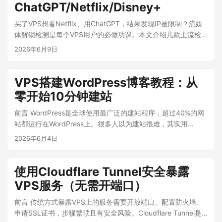
ChatGPT/Netflix/Disney+
买了VPS想看Netflix、用ChatGPT，结果发现IP被限制？流媒
体解锁检测是每个VPS用户的必做功课。本文介绍几款主流检
测脚本，一键测试你的VPS能解锁哪些流媒体服务。 ...
2026年6月9日
VPS搭建WordPress博客教程：从
零开始10分钟建站
前言 WordPress是全球使用最广泛的建站程序，超过40%的网
站都运行在WordPress上。很多人以为建站很难，其实用
Docker在VPS上搭建WordPress只需要几条命令，10分钟就能
2026年6月4日
让一个博客上线。本文教你从零开始，用最简单的方式在便宜
VPS上搭建WordPress网站。 一、准备工作 一台VPS（推荐1
核1G以上配置），还没有的可以参考便宜VPS推荐 一个域名
使用Cloudflare Tunnel安全暴露
（建议在Cloudflare注册，方便管理DNS） VPS已安装
VPS服务（无需开端口）
Docker，参考一键安装Docker 二、使用Docker Compose一
键部署 创建项目目录： mkdir -p /opt/wordpress cd
前言 传统方式暴露VPS上的服务需要开放端口、配置防火墙、
/opt/wordpress 创建 docker-compose.yml： cat > docker-
申请SSL证书，步骤繁琐且有安全风险。Cloudflare Tunnel是
compose.yml << 'EOF' version: "3.8" services: db: image: